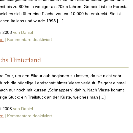
Masseria
it bis zu 800m in weniger als 20km fahren. Gemeint ist die Foresta
Sgarrazza
lches sich über eine Fläche von ca. 10.000 ha erstreckt. Sie ist
ächen Italiens und wurde 1993 […]
ni 2008
von Daniel
für
en
|
Kommentare deaktiviert
Biketouren
am
chs Hinterland
Gargano
ne Tour, um den Bikeurlaub beginnen zu lassen, da sie nicht sehr
durch die hügelige Landschaft hinter Vieste verläuft. Es geht einmal
nach nur noch mit kurzen „Schnappern“ dahin. Nach Vieste kommt
rige Stück: ein Trailstück an der Küste, welches man […]
ni 2008
von Daniel
für
en
|
Kommentare deaktiviert
Auf
und