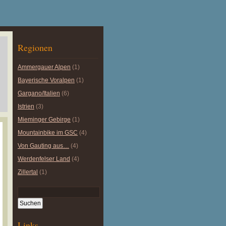
Regionen
Ammergauer Alpen
(1)
Bayerische Voralpen
(1)
Gargano/Italien
(6)
Istrien
(3)
Mieminger Gebirge
(1)
Mountainbike im GSC
(4)
Von Gauting aus…
(4)
Werdenfelser Land
(4)
Zillertal
(1)
Links