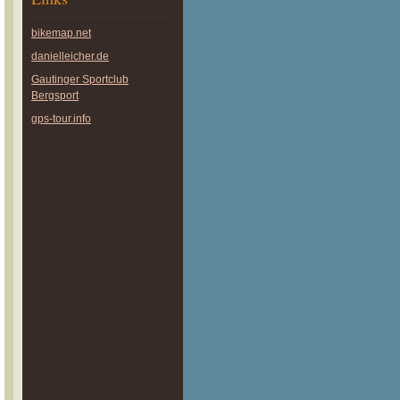
bikemap.net
danielleicher.de
Gautinger Sportclub
Bergsport
gps-tour.info