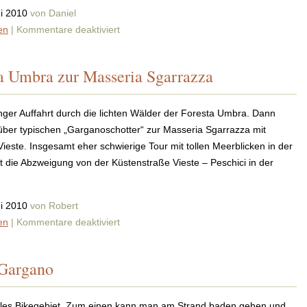
ni 2010
von Daniel
für
en
|
Kommentare deaktiviert
Über
die
ta Umbra zur Masseria Sgarrazza
Caritate
auf
die
anger Auffahrt durch die lichten Wälder der Foresta Umbra. Dann
Foresta
 über typischen „Garganoschotter“ zur Masseria Sgarrazza mit
Umbra
ieste. Insgesamt eher schwierige Tour mit tollen Meerblicken in der
ist die Abzweigung von der Küstenstraße Vieste – Peschici in der
ni 2010
von Robert
für
en
|
Kommentare deaktiviert
Über
die
 Gargano
Foresta
Umbra
zur
eales Bikegebiet. Zum einen kann man am Strand baden gehen und