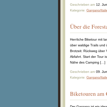
Geschrieben am
12. Ju
Kategorie:
Gargano/Itali
Über die Fores
Herrliche Biketour mit l
über waldige Trails und
Brotzeit. Rückweg über V
Abfahrt. Start der Tour 
Nähe des Camping […]
Geschrieben am
09. Ju
Kategorie:
Gargano/Itali
Biketouren am
Der Gargano ist ein id