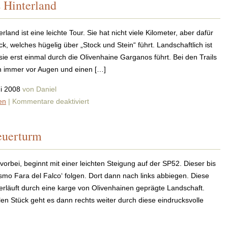
s Hinterland
Ab
durchs
Hinterland
erland ist eine leichte Tour. Sie hat nicht viele Kilometer, aber dafür
ck, welches hügelig über „Stock und Stein“ führt. Landschaftlich ist
sie erst einmal durch die Olivenhaine Garganos führt. Bei den Trails
 immer vor Augen und einen […]
ni 2008
von Daniel
für
en
|
Kommentare deaktiviert
Trailtour
durchs
euerturm
Hinterland
orbei, beginnt mit einer leichten Steigung auf der SP52. Dieser bis
smo Fara del Falco‘ folgen. Dort dann nach links abbiegen. Diese
verläuft durch eine karge von Olivenhainen geprägte Landschaft.
en Stück geht es dann rechts weiter durch diese eindrucksvolle