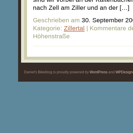
nach Zell am Ziller und an der […]
Geschrieben am
30. September 2
Kategorie:
Zillertal
|
Kommentare dea
Höhenstraße
Daniel's Bikeblog is proudly powered by
WordPress
and
WPDesign