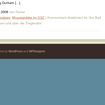
ng Durham […]
i 2008
von Daniel
oralpen
,
Mountainbike im GSC
|
Kommentare deaktiviert
für Von Bad
ein und über die Tregleralm
ered by
WordPress
and
WPDesigner
.