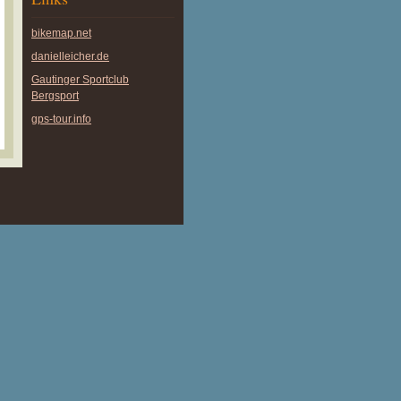
bikemap.net
danielleicher.de
Gautinger Sportclub
Bergsport
gps-tour.info