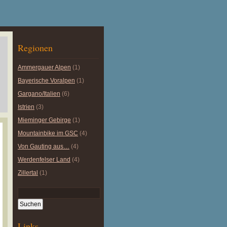
Regionen
Ammergauer Alpen
(1)
Bayerische Voralpen
(1)
Gargano/Italien
(6)
Istrien
(3)
Mieminger Gebirge
(1)
Mountainbike im GSC
(4)
Von Gauting aus…
(4)
Werdenfelser Land
(4)
Zillertal
(1)
Links