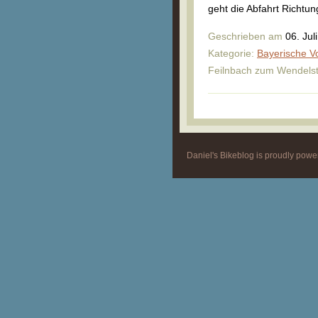
geht die Abfahrt Richtu
Geschrieben am
06. Jul
Kategorie:
Bayerische V
Feilnbach zum Wendelst
Daniel's Bikeblog is proudly pow