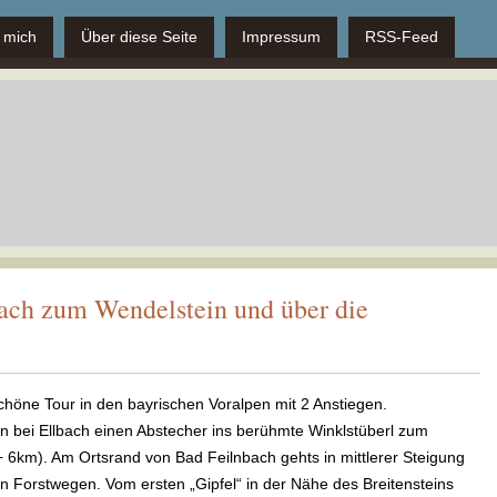
 mich
Über diese Seite
Impressum
RSS-Feed
ach zum Wendelstein und über die
öne Tour in den bayrischen Voralpen mit 2 Anstiegen.
 bei Ellbach einen Abstecher ins berühmte Winklstüberl zum
6km). Am Ortsrand von Bad Feilnbach gehts in mittlerer Steigung
en Forstwegen. Vom ersten „Gipfel“ in der Nähe des Breitensteins