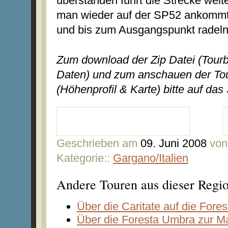
überstanden führt die Strecke weit
man wieder auf der SP52 ankommt.
und bis zum Ausgangspunkt radeln
Zum download der Zip Datei (Tou
Daten) und zum anschauen der Tou
(Höhenprofil & Karte) bitte auf das
Geschrieben am
09. Juni 2008
von
Kategorie::
Gargano/Italien
Andere Touren aus dieser Regi
Über die Caritate auf die Fore
Über die Foresta Umbra zur M