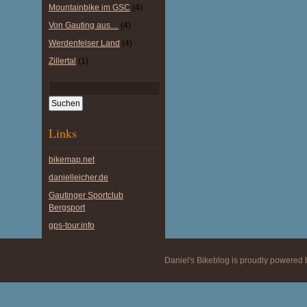
Mountainbike im GSC
(4)
Von Gauting aus…
(4)
Werdenfelser Land
(4)
Zillertal
(1)
Links
bikemap.net
danielleicher.de
Gautinger Sportclub
Bergsport
gps-tour.info
Daniel's Bikeblog is proudly powered