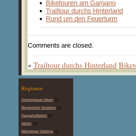
Biketouren am Gargano
Trailtour durchs Hinterland
Rund um den Feuerturm
Comments are closed.
«
Trailtour durchs Hinterland
Bike
Regionen
Ammergauer Alpen
(1)
Bayerische Voralpen
(1)
Gargano/Italien
(6)
Istrien
(3)
Mieminger Gebirge
(1)