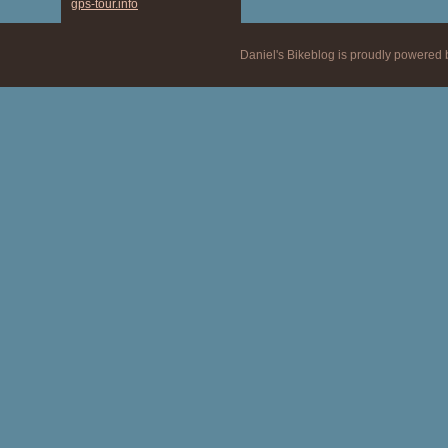
gps-tour.info
Daniel's Bikeblog is proudly powered