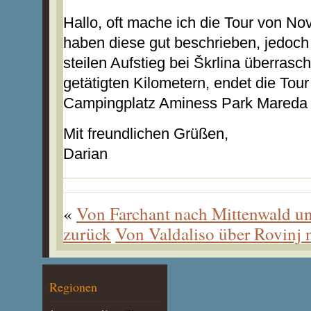
Hallo, oft mache ich die Tour von No
haben diese gut beschrieben, jedoc
steilen Aufstieg bei Škrlina überras
getätigten Kilometern, endet die Tour
Campingplatz Aminess Park Mareda mi
Mit freundlichen Grüßen,
Darian
«
Von Farchant nach Mittenwald u
zurück
Von Valdaliso über Rovinj 
Regionen