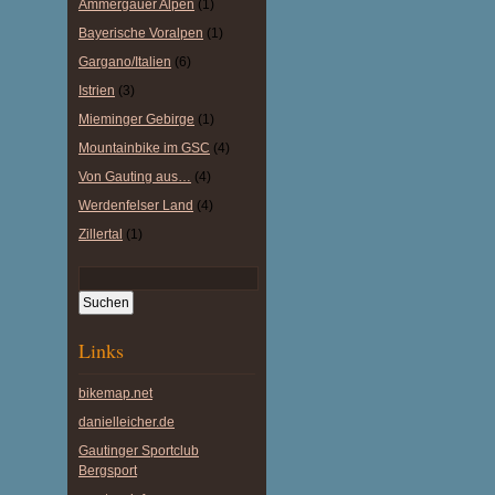
Ammergauer Alpen
(1)
Bayerische Voralpen
(1)
Gargano/Italien
(6)
Istrien
(3)
Mieminger Gebirge
(1)
Mountainbike im GSC
(4)
Von Gauting aus…
(4)
Werdenfelser Land
(4)
Zillertal
(1)
Links
bikemap.net
danielleicher.de
Gautinger Sportclub
Bergsport